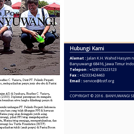
Hubungi Kami
Alamat :
Jalan K.H. Wahid Hasyim n
Banyuwangi 68416, Jawa Timur Ind
Telepon :
+628123223123
Fax :
+62333424463
Email :
service@bstf.org
COPYRIGHT © 2016 . BANYUWANGI S