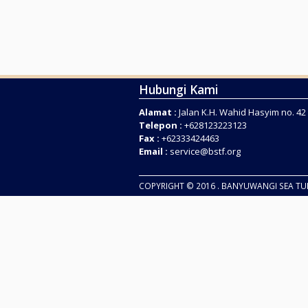
Hubungi Kami
Alamat :
Jalan K.H. Wahid Hasyim no. 4
Telepon :
+628123223123
Fax :
+62333424463
Email :
service@bstf.org
COPYRIGHT © 2016 . BANYUWANGI SEA T