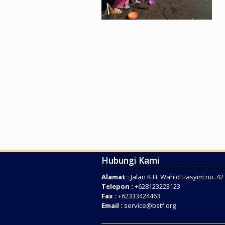
Hubungi Kami
Alamat :
Jalan K.H. Wahid Hasyim no. 4
Telepon :
+628123223123
Fax :
+62333424463
Email :
service@bstf.org