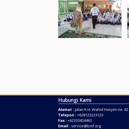
Hubungi Kami
Alamat :
Jalan K.H. Wahid Hasyim no. 4
Telepon :
+628123223123
Fax :
+62333424463
Email :
service@bstf.org