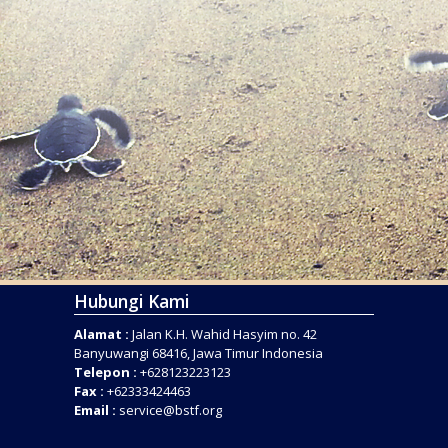
Hubungi Kami
Alamat :
Jalan K.H. Wahid Hasyim no. 42
Banyuwangi 68416, Jawa Timur Indonesia
Telepon :
+628123223123
Fax :
+62333424463
Email :
service@bstf.org