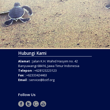
Hubungi Kami
Alamat :
Jalan K.H. Wahid Hasyim no. 42
Banyuwangi 68416, Jawa Timur Indonesia
Telepon :
+628123223123
Fax :
+62333424463
Email :
service@bstf.org
Follow Us