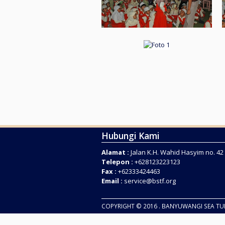
Hubungi Kami
Alamat :
Jalan K.H. Wahid Hasyim no. 4
Telepon :
+628123223123
Fax :
+62333424463
Email :
service@bstf.org
COPYRIGHT © 2016 . BANYUWANGI SEA T