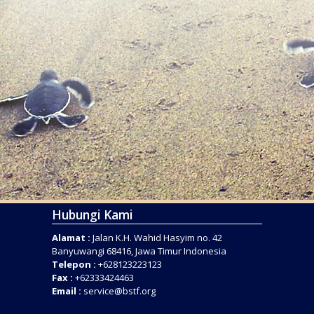
Hubungi Kami
Alamat :
Jalan K.H. Wahid Hasyim no. 42
Banyuwangi 68416, Jawa Timur Indonesia
Telepon :
+628123223123
Fax :
+62333424463
Email :
service@bstf.org