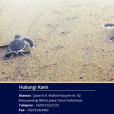
Hubungi Kami
Alamat :
Jalan K.H. Wahid Hasyim no. 42
Banyuwangi 68416, Jawa Timur Indonesia
Telepon :
+628123223123
Fax :
+62333424463