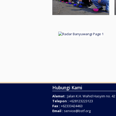
Hubungi Kami
Alamat :
Jalan K.H. Wahid Hasyim no. 4
Telepon :
+628123223123
Fax :
+62333424463
Email :
service@bstf.org