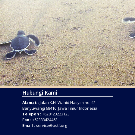
Hubungi Kami
Alamat :
Jalan K.H. Wahid Hasyim no. 42
Banyuwangi 68416, Jawa Timur Indonesia
Telepon :
+628123223123
Fax :
+62333424463
Email :
service@bstf.org