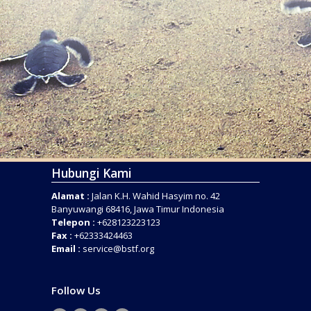
Hubungi Kami
Alamat :
Jalan K.H. Wahid Hasyim no. 42
Banyuwangi 68416, Jawa Timur Indonesia
Telepon :
+628123223123
Fax :
+62333424463
Email :
service@bstf.org
Follow Us