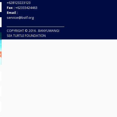
+628123223123
Fax :
+62333424463
Email :
service@bstf.org
COPYRIGHT © 2016 . BANYUWANGI
SEA TURTLE FOUNDATION