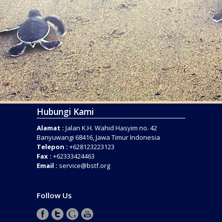
Hubungi Kami
Alamat :
Jalan K.H. Wahid Hasyim no. 42
Banyuwangi 68416, Jawa Timur Indonesia
Telepon :
+628123223123
Fax :
+62333424463
Email :
service@bstf.org
Follow Us