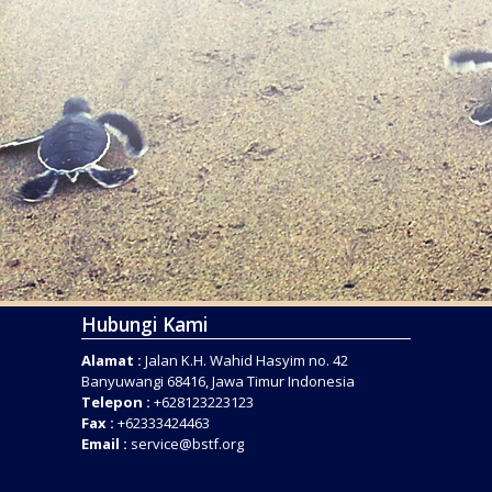
Hubungi Kami
Alamat :
Jalan K.H. Wahid Hasyim no. 42
Banyuwangi 68416, Jawa Timur Indonesia
Telepon :
+628123223123
Fax :
+62333424463
Email :
service@bstf.org