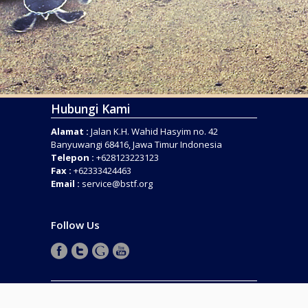
Hubungi Kami
Alamat :
Jalan K.H. Wahid Hasyim no. 42
Banyuwangi 68416, Jawa Timur Indonesia
Telepon :
+628123223123
Fax :
+62333424463
Email :
service@bstf.org
Follow Us
COPYRIGHT © 2016 . BANYUWANGI SEA TURTLE
FOUNDATION