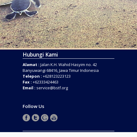
Hubungi Kami
Alamat :
Jalan K.H. Wahid Hasyim no. 42
Banyuwangi 68416, Jawa Timur Indonesia
Telepon :
+628123223123
Fax :
+62333424463
Email :
service@bstf.org
Follow Us
COPYRIGHT © 2016 . BANYUWANGI SEA TURTLE