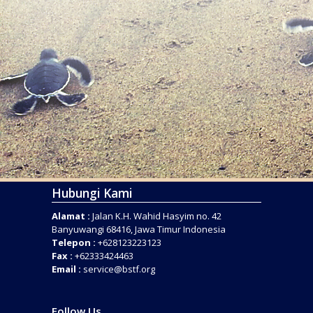
Hubungi Kami
Alamat :
Jalan K.H. Wahid Hasyim no. 42
Banyuwangi 68416, Jawa Timur Indonesia
Telepon :
+628123223123
Fax :
+62333424463
Email :
service@bstf.org
Follow Us