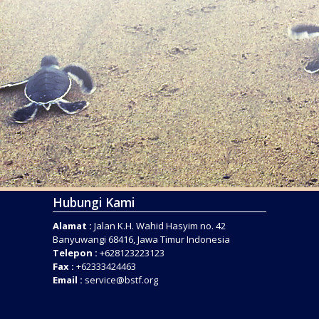
Hubungi Kami
Alamat :
Jalan K.H. Wahid Hasyim no. 42
Banyuwangi 68416, Jawa Timur Indonesia
Telepon :
+628123223123
Fax :
+62333424463
Email :
service@bstf.org