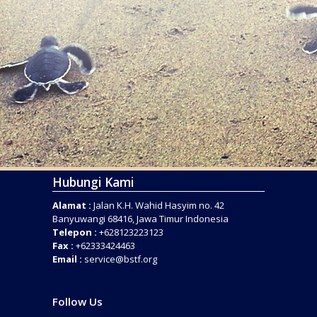
Hubungi Kami
Alamat :
Jalan K.H. Wahid Hasyim no. 42
Banyuwangi 68416, Jawa Timur Indonesia
Telepon :
+628123223123
Fax :
+62333424463
Email :
service@bstf.org
Follow Us