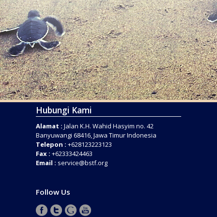
Hubungi Kami
Alamat :
Jalan K.H. Wahid Hasyim no. 42
Banyuwangi 68416, Jawa Timur Indonesia
Telepon :
+628123223123
Fax :
+62333424463
Email :
service@bstf.org
Follow Us