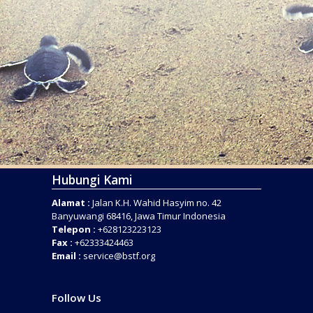
Hubungi Kami
Alamat :
Jalan K.H. Wahid Hasyim no. 42
Banyuwangi 68416, Jawa Timur Indonesia
Telepon :
+628123223123
Fax :
+62333424463
Email :
service@bstf.org
Follow Us