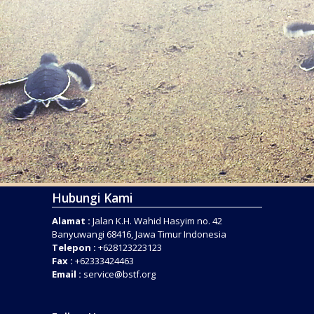
Hubungi Kami
Alamat :
Jalan K.H. Wahid Hasyim no. 42
Banyuwangi 68416, Jawa Timur Indonesia
Telepon :
+628123223123
Fax :
+62333424463
Email :
service@bstf.org