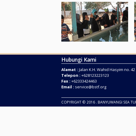
Hubungi Kami
Alamat :
Jalan K.H. Wahid Hasyim no. 4
Telepon :
+628123223123
Fax :
+62333424463
Email :
service@bstf.org
COPYRIGHT © 2016 . BANYUWANGI SEA T