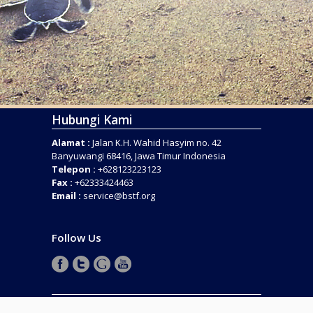
Hubungi Kami
Alamat :
Jalan K.H. Wahid Hasyim no. 42
Banyuwangi 68416, Jawa Timur Indonesia
Telepon :
+628123223123
Fax :
+62333424463
Email :
service@bstf.org
Follow Us
COPYRIGHT © 2016 . BANYUWANGI SEA TURTLE