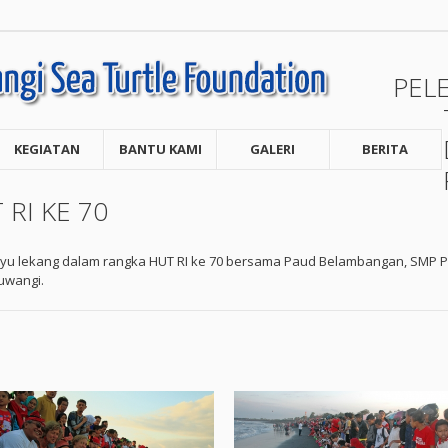
PEL
KEGIATAN
BANTU KAMI
GALERI
BERITA
RI KE 70
enyu lekang dalam rangka HUT RI ke 70 bersama Paud Belambangan, SMP 
uwangi.