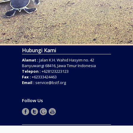
Hubungi Kami
Alamat :
Jalan K.H. Wahid Hasyim no. 42
Banyuwangi 68416, Jawa Timur Indonesia
Telepon :
+628123223123
Fax :
+62333424463
Email :
service@bstf.org
Follow Us
COPYRIGHT © 2016 . BANYUWANGI SEA TURTLE