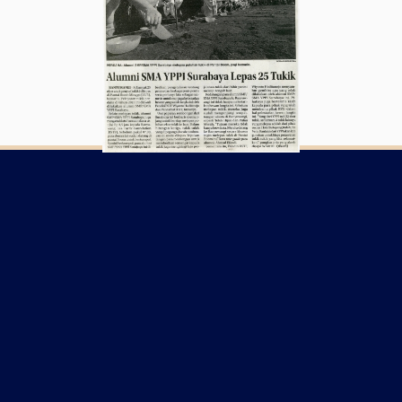
Hubungi
Kami
Alamat
:
Jalan
K.H.
Wahid
Hasyim
no.
42
Banyuwang
68416,
Jawa