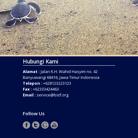
Hubungi Kami
Alamat :
Jalan K.H. Wahid Hasyim no. 42
Banyuwangi 68416, Jawa Timur Indonesia
Telepon :
+628123223123
Fax :
+62333424463
Email :
service@bstf.org
Follow Us