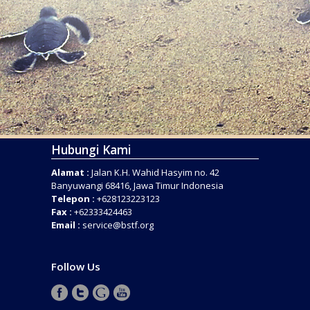
Hubungi Kami
Alamat :
Jalan K.H. Wahid Hasyim no. 42
Banyuwangi 68416, Jawa Timur Indonesia
Telepon :
+628123223123
Fax :
+62333424463
Email :
service@bstf.org
Follow Us