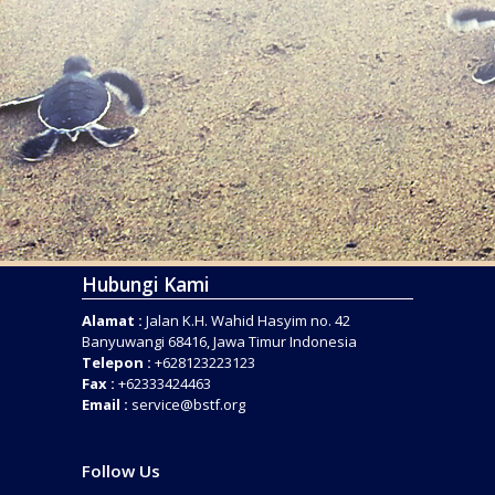
Hubungi Kami
Alamat :
Jalan K.H. Wahid Hasyim no. 42
Banyuwangi 68416, Jawa Timur Indonesia
Telepon :
+628123223123
Fax :
+62333424463
Email :
service@bstf.org
Follow Us