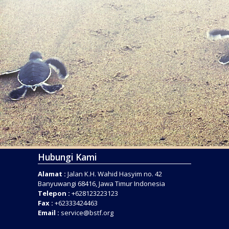
Hubungi Kami
Alamat :
Jalan K.H. Wahid Hasyim no. 42
Banyuwangi 68416, Jawa Timur Indonesia
Telepon :
+628123223123
Fax :
+62333424463
Email :
service@bstf.org