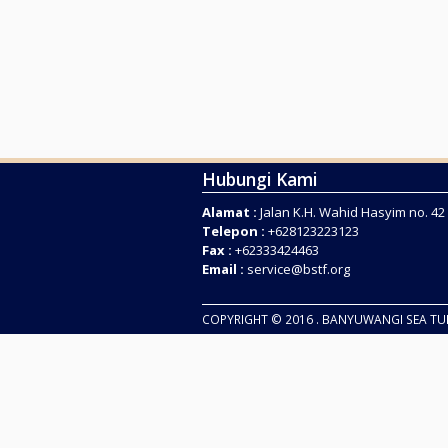
Hubungi Kami
Alamat :
Jalan K.H. Wahid Hasyim no. 4
Telepon :
+628123223123
Fax :
+62333424463
Email :
service@bstf.org
COPYRIGHT © 2016 . BANYUWANGI SEA T