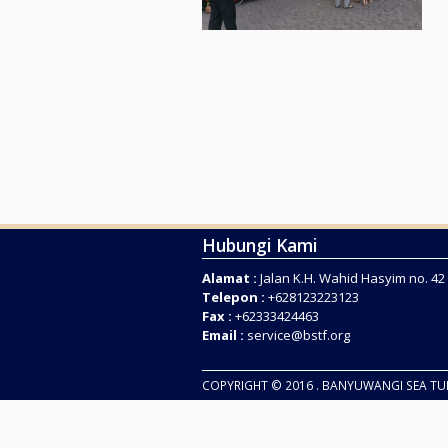
Hubungi Kami
Alamat :
Jalan K.H. Wahid Hasyim no. 4
Telepon :
+628123223123
Fax :
+62333424463
Email :
service@bstf.org
COPYRIGHT © 2016 . BANYUWANGI SEA T