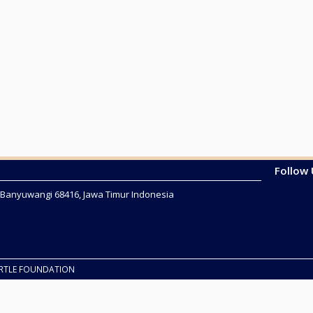
Follow
2 Banyuwangi 68416, Jawa Timur Indonesia
URTLE FOUNDATION