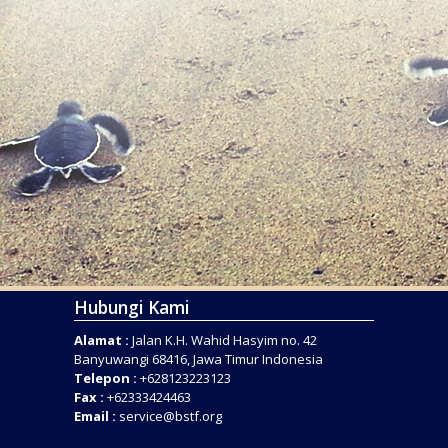
Hubungi Kami
Alamat :
Jalan K.H. Wahid Hasyim no. 42
Banyuwangi 68416, Jawa Timur Indonesia
Telepon :
+628123223123
Fax :
+62333424463
Email :
service@bstf.org