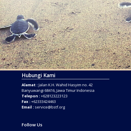
Hubungi Kami
Alamat :
Jalan K.H. Wahid Hasyim no. 42
Banyuwangi 68416, Jawa Timur Indonesia
Telepon :
+628123223123
Fax :
+62333424463
Email :
service@bstf.org
Follow Us