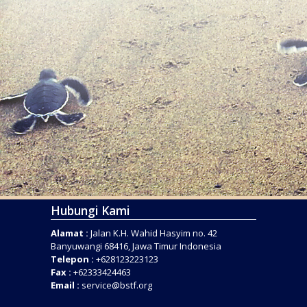
Hubungi Kami
Alamat :
Jalan K.H. Wahid Hasyim no. 42
Banyuwangi 68416, Jawa Timur Indonesia
Telepon :
+628123223123
Fax :
+62333424463
Email :
service@bstf.org