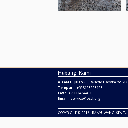
Hubungi Kami
Alamat :
Jalan K.H. Wahid Hasyim no. 4
Telepon :
+628123223123
Fax :
+62333424463
Email :
service@bstf.org
COPYRIGHT © 2016 . BANYUWANGI SEA T