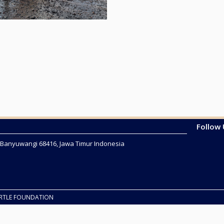
Follow
2 Banyuwangi 68416, Jawa Timur Indonesia
URTLE FOUNDATION