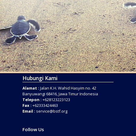
Hubungi Kami
Alamat :
Jalan K.H. Wahid Hasyim no. 42
Banyuwangi 68416, Jawa Timur Indonesia
Telepon :
+628123223123
Fax :
+62333424463
Email :
service@bstf.org
Follow Us