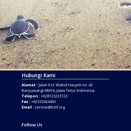
Hubungi Kami
Alamat :
Jalan K.H. Wahid Hasyim no. 42
Banyuwangi 68416, Jawa Timur Indonesia
Telepon :
+628123223123
Fax :
+62333424463
Email :
service@bstf.org
Follow Us