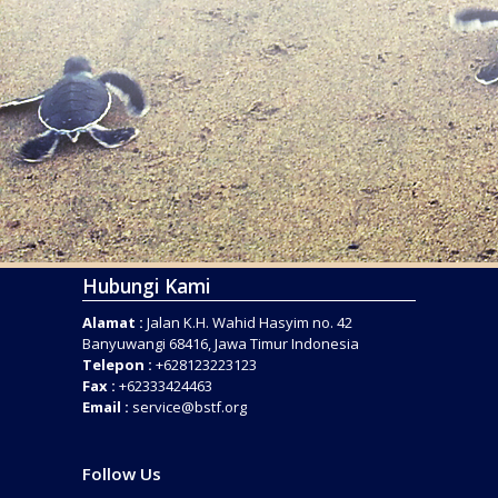
Hubungi Kami
Alamat :
Jalan K.H. Wahid Hasyim no. 42
Banyuwangi 68416, Jawa Timur Indonesia
Telepon :
+628123223123
Fax :
+62333424463
Email :
service@bstf.org
Follow Us