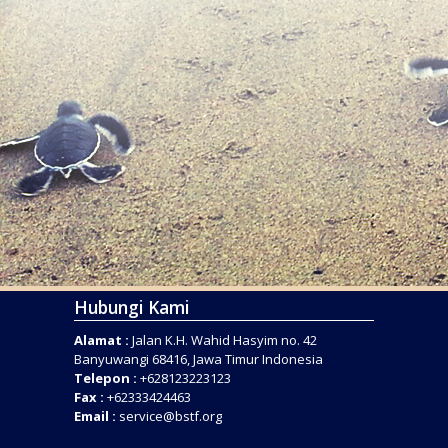
Hubungi Kami
Alamat :
Jalan K.H. Wahid Hasyim no. 42
Banyuwangi 68416, Jawa Timur Indonesia
Telepon :
+628123223123
Fax :
+62333424463
Email :
service@bstf.org