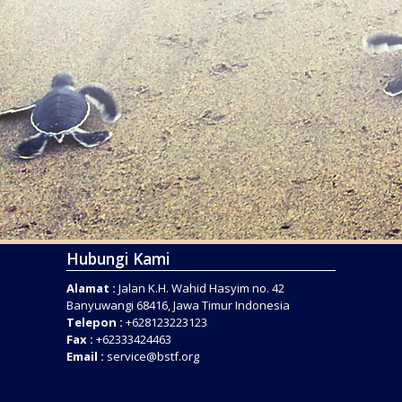
Hubungi Kami
Alamat :
Jalan K.H. Wahid Hasyim no. 42
Banyuwangi 68416, Jawa Timur Indonesia
Telepon :
+628123223123
Fax :
+62333424463
Email :
service@bstf.org